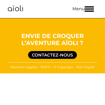
Panneau de gestion des cookies
Menu
ENVIE DE CROQUER
L’AVENTURE AÏOLI ?
CONTACTEZ-NOUS
Mentions légales
–
RGPD
– © Copyright – Aïoli Digital